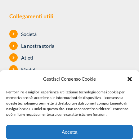
Collegamenti utili
Società
La nostra storia
Atleti
Moduli
Gestisci Consenso Cookie
Dotazioni
Per fornire le migliori esperienze, utilizziamo tecnologie come i cookie per
Sponsor
memorizzare e/o accedere alle informazioni del dispositivo. Il consenso a
queste tecnologie ci permetterà di elaborare dati come il comportamento di
Safeguarding
navigazione o ID unici su questo sito. Non acconsentire o ritirare il consenso
può influire negativamente su alcune caratteristiche e funzioni.
Accetta
©2022 A.S.D. Pedale Senaghese | Via G. di