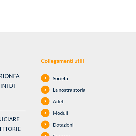
Collegamenti utili
RIONFA
Società
INI DI
La nostra storia
Atleti
Moduli
ICIARE
Dotazioni
VITTORIE