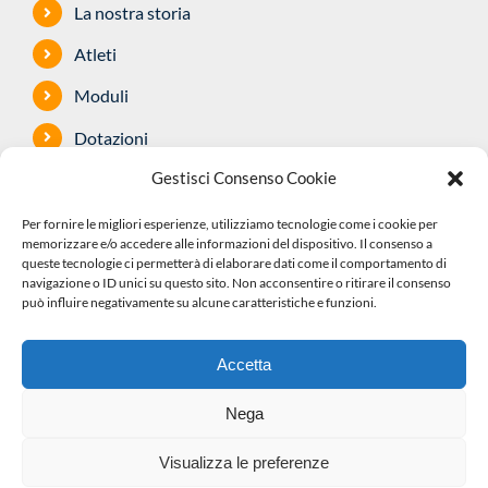
La nostra storia
Atleti
Moduli
Dotazioni
Gestisci Consenso Cookie
Sponsor
Safeguarding
Per fornire le migliori esperienze, utilizziamo tecnologie come i cookie per
memorizzare e/o accedere alle informazioni del dispositivo. Il consenso a
queste tecnologie ci permetterà di elaborare dati come il comportamento di
navigazione o ID unici su questo sito. Non acconsentire o ritirare il consenso
può influire negativamente su alcune caratteristiche e funzioni.
©2022 A.S.D. Pedale Senaghese | Via G. di
Accetta
Vittorio, 11| 20030
Senago
MI | COD. CLUB
02Q0194 |C.F. e P.IVA 10369690150 |
Privacy
Nega
Policy
| Cookie Policy |
Visualizza le preferenze