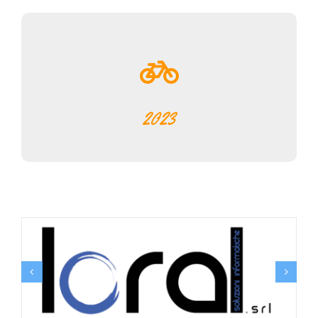
Multimedia
News
2023
Sponsor
Contatti