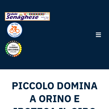
Salta
al
contenuto
Togg
Navi
Home
Società
PICCOLO DOMINA
I nostri Atleti
A ORINO E
Dotazioni