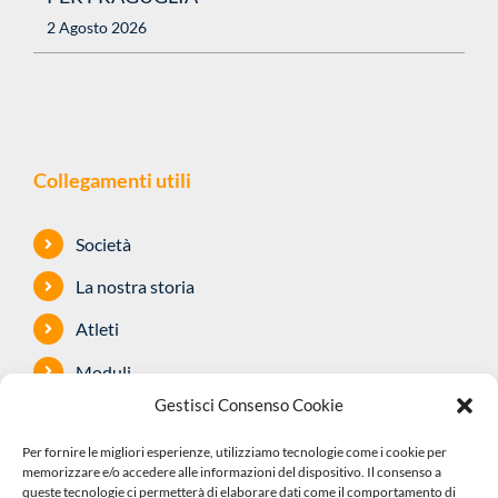
2 Agosto 2026
Collegamenti utili
Società
La nostra storia
Atleti
Moduli
Gestisci Consenso Cookie
Dotazioni
Per fornire le migliori esperienze, utilizziamo tecnologie come i cookie per
Sponsor
memorizzare e/o accedere alle informazioni del dispositivo. Il consenso a
queste tecnologie ci permetterà di elaborare dati come il comportamento di